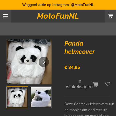
Weggeef-actie op Instagram: @MotoFunNL
Ga
direct
MotoFunNL
naar
de
hoofdinhoud
Panda
helmcover
€ 34,95
In
winkelwagen
Deze
F
antasy
H
elmcovers
zijn
dé manier om er direct uit
te springen, en motorrijden