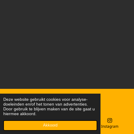
o
a
k
g
r
a
m
© 2023 - 2026 MotoFun NL
Deze website gebruikt cookies voor analyse-
doeleinden en/of het tonen van advertenties.
Powered by
JouwWeb
Door gebruik te blijven maken van de site gaat u
hiermee akkoord.
Akkoord
E-mailadres
Kaart
Instagram